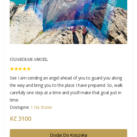
GUARDIAN ANGEL
See I am sending an angel ahead of you to guard you along
the way and bring you to the place I have prepared. So, walk
carefully one step at a time and you’ll make that goal just in
time.
Dostępne:
1 Na Stanie
Kč 3100
Dodaj Do Koszyka