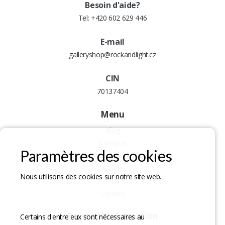
Besoin d'aide?
Tel:
+420 602 629 446
E-mail
galleryshop@rockandlight.cz
CIN
70137404
Menu
Blog
A propos
Paramètres des cookies
Conditions générales
GDPR
Nous utilisons des cookies sur notre site web.
FAQ
Contact
Payment Information
Certains d'entre eux sont nécessaires au