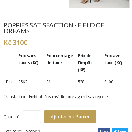
POPPIES SATISFACTION - FIELD OF
DREAMS
Kč 3100
Prix ​​sans
Pourcentage
Prix ​​de
Prix ​​avec
taxes (Kč)
de taxe
l'impôt
taxe (Kč)
(Kč)
Prix:
2562
21
538
3100
"Satisfaction- Field of Dreams" Rejoice again I say rejoice!
Ajouter Au Panier
Quantité
Catégorie:
Scarves
Like
Tweet