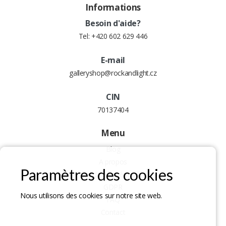
Informations
Besoin d'aide?
Tel:
+420 602 629 446
E-mail
galleryshop@rockandlight.cz
CIN
70137404
Menu
Blog
A propos
Paramètres des cookies
Conditions générales
GDPR
Nous utilisons des cookies sur notre site web.
FAQ
Contact