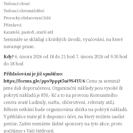
Vedoucí chval
Vedoucí shromáždění
Prorocky obdarovaní lidé
Přímluvci
kazatelé, pastoři, starší atd.
Semináře se skládají z krátkých úvodů, vyučování, na které
navazuje praxe.
Kdy?
6. února 2026 od 18 do 21 hod 7. února 2026 od 9.30 hod
do 18 hod
Přihlašování je již spuštěno:
https://forms.gle/pps9pppt5ui9S4YU6
Cenu za seminář
jsme dali doporučenou. Organizační náklady jsou vysoké (k
pokrytí nákladů je 850,- Kč a to na provozu Komunitního
centra svaté Ludmily, naftu, občerstvení, rekvizity atd.).
Během setkání bude organizována sbírka na pokrytí nákladů.
V přihlášce máte již k dispozici i účet, na který můžete zasílat
peníze. Zatím nemáme žádné sponzory na tyto akce, proto
počítáme s Vaší štědrostí.