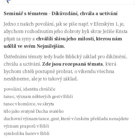
Seminář s tématem - Díkůvzdání, chvála a uctívání
Jedno z našich povolání, jak se píše např. v Efezským 1, je,
abychom rozhodnutím jeho dobroty byli skrze Ježíše Krista
přijati za syny a
chválili slávu jeho milosti, kterou nám
udělil ve svém Nejmilejším.
Ústředními tématy tedy bude Biblický základ pro díkčinění,
chválu a uctívání.
Zde jsou rozepsaná témata
, která
bychom chtěli postupně probrat, o víkendu všechna
nestihneme, ale je to takový základ.
povolání, identita chváliče
tanec, význam některých gest v Bibli
tanec v komůrce, ve skrytu
tělo jako svatyně Ducha svatého
duchovní význam tance, gest, které v českém překladu nenajdete
význam praporů v Bibli
symbolika barev v Bibli