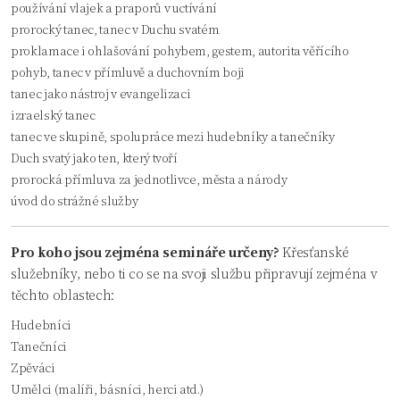
používání vlajek a praporů v uctívání
prorocký tanec, tanec v Duchu svatém
proklamace i ohlašování pohybem, gestem, autorita věřícího
pohyb, tanec v přímluvě a duchovním boji
tanec jako nástroj v evangelizaci
izraelský tanec
tanec ve skupině, spolupráce mezi hudebníky a tanečníky
Duch svatý jako ten, který tvoří
prorocká přímluva za jednotlivce, města a národy
úvod do strážné služby
Pro koho jsou zejména semináře určeny?
Křesťanské
služebníky, nebo ti co se na svoji službu připravují zejména v
těchto oblastech:
Hudebníci
Tanečníci
Zpěváci
Umělci (malíři, básníci, herci atd.)