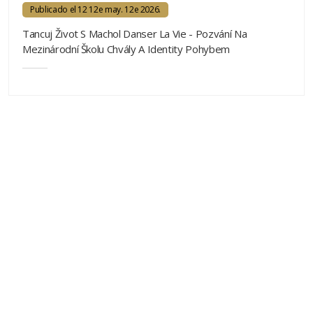
Publicado el 12 12e may. 12e 2026.
Tancuj Život S Machol Danser La Vie - Pozvání Na
Mezinárodní Školu Chvály A Identity Pohybem