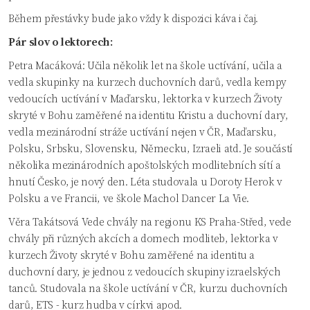
Během přestávky bude jako vždy k dispozici káva i čaj.
Pár slov o lektorech:
Petra Macáková: Učila několik let na škole uctívání, učila a
vedla skupinky na kurzech duchovních darů, vedla kempy
vedoucích uctívání v Maďarsku, lektorka v kurzech Životy
skryté v Bohu zaměřené na identitu Kristu a duchovní dary,
vedla mezinárodní stráže uctívání nejen v ČR, Maďarsku,
Polsku, Srbsku, Slovensku, Německu, Izraeli atd. Je součástí
několika mezinárodních apoštolských modlitebních sítí a
hnutí Česko, je nový den. Léta studovala u Doroty Herok v
Polsku a ve Francii, ve škole Machol Dancer La Vie.
Věra Takátsová Vede chvály na regionu KS Praha-Střed, vede
chvály při různých akcích a domech modliteb, lektorka v
kurzech Životy skryté v Bohu zaměřené na identitu a
duchovní dary, je jednou z vedoucích skupiny izraelských
tanců. Studovala na škole uctívání v ČR, kurzu duchovních
darů, ETS - kurz hudba v církvi apod.