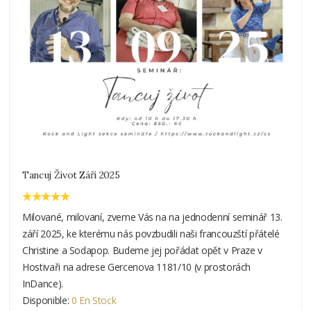
Tancuj Život Září 2025
Milované, milovaní, zveme Vás na na jednodenní seminář 13.
září 2025, ke kterému nás povzbudili naši francouzští přátelé
Christine a Sodapop. Budeme jej pořádat opět v Praze v
Hostivaři na adrese Gercenova 1181/10 (v prostorách
InDance).
Disponible:
0 En Stock