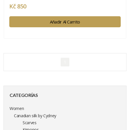
Kč 850
Añadir Al Carrito
1
CATEGORÍAS
Women
Canadian silk by Cydney
Scarves
Kimonos