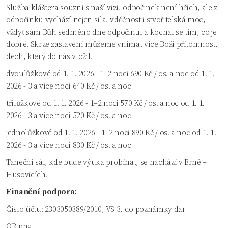
Služba kláštera souzní s naší vizí, odpočinek není hřích, ale z
odpočinku vychází nejen síla, vděčnost i stvořitelská moc,
vždyť sám Bůh sedmého dne odpočinul a kochal se tím, co je
dobré. Skrze zastavení můžeme vnímat více Boží přítomnost,
dech, který do nás vložil.
dvoulůžkové od 1. 1. 2026 - 1–2 noci 690 Kč / os. a noc od 1. 1.
2026 - 3 a více nocí 640 Kč / os. a noc
třílůžkové od 1. 1. 2026 - 1–2 noci 570 Kč / os. a noc od 1. 1.
2026 - 3 a více nocí 520 Kč / os. a noc
jednolůžkové od 1. 1. 2026 - 1–2 noci 890 Kč / os. a noc od 1. 1.
2026 - 3 a více nocí 830 Kč / os. a noc
Taneční sál, kde bude výuka probíhat, se nachází v Brně –
Husovicích.
Finanční podpora:
Číslo účtu: 2303050389/2010, VS 3, do poznámky dar
QR.png