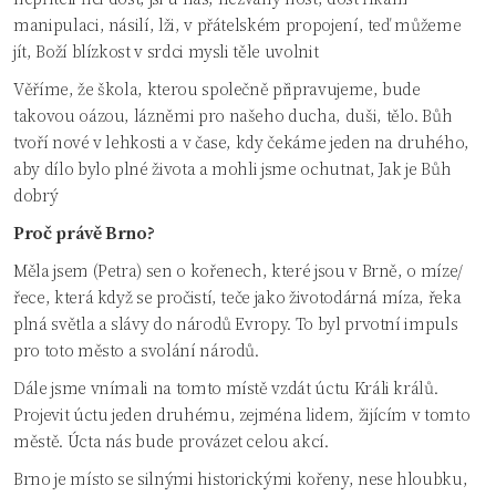
manipulaci, násilí, lži, v přátelském propojení, teď můžeme
jít, Boží blízkost v srdci mysli těle uvolnit
Věříme, že škola, kterou společně připravujeme, bude
takovou oázou, lázněmi pro našeho ducha, duši, tělo. Bůh
tvoří nové v lehkosti a v čase, kdy čekáme jeden na druhého,
aby dílo bylo plné života a mohli jsme ochutnat, Jak je Bůh
dobrý
Proč právě Brno?
Měla jsem (Petra) sen o kořenech, které jsou v Brně, o míze/
řece, která když se pročistí, teče jako životodárná míza, řeka
plná světla a slávy do národů Evropy. To byl prvotní impuls
pro toto město a svolání národů.
Dále jsme vnímali na tomto místě vzdát úctu Králi králů.
Projevit úctu jeden druhému, zejména lidem, žijícím v tomto
městě. Úcta nás bude provázet celou akcí.
Brno je místo se silnými historickými kořeny, nese hloubku,