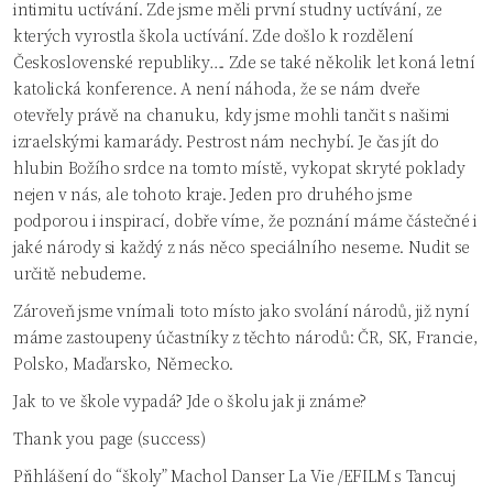
intimitu uctívání. Zde jsme měli první studny uctívání, ze
kterých vyrostla škola uctívání. Zde došlo k rozdělení
Československé republiky…. Zde se také několik let koná letní
katolická konference. A není náhoda, že se nám dveře
otevřely právě na chanuku, kdy jsme mohli tančit s našimi
izraelskými kamarády. Pestrost nám nechybí. Je čas jít do
hlubin Božího srdce na tomto místě, vykopat skryté poklady
nejen v nás, ale tohoto kraje. Jeden pro druhého jsme
podporou i inspirací, dobře víme, že poznání máme částečné i
jaké národy si každý z nás něco speciálního neseme. Nudit se
určitě nebudeme.
Zároveň jsme vnímali toto místo jako svolání národů, již nyní
máme zastoupeny účastníky z těchto národů: ČR, SK, Francie,
Polsko, Maďarsko, Německo.
Jak to ve škole vypadá? Jde o školu jak ji známe?
Thank you page (success)
Přihlášení do “školy” Machol Danser La Vie /EFILM s Tancuj