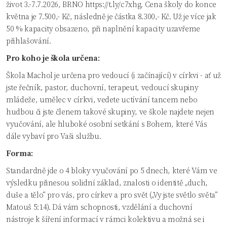
život 3.-7.7.2026, BRNO
https://t.ly/c7xhg
. Cena školy do konce
května je 7.500,- Kč, následně je částka 8.300,- Kč. Už je více jak
50 % kapacity obsazeno, při naplnění kapacity uzavřeme
přihlašování.
Pro koho je škola určena:
Škola Machol je určena pro vedoucí (i začínající) v církvi - ať už
jste řečník, pastor, duchovní, terapeut, vedoucí skupiny
mládeže, umělec v církvi, vedete uctívání tancem nebo
hudbou či jste členem takové skupiny, ve škole najdete nejen
vyučování, ale hluboké osobní setkání s Bohem, které Vás
dále vybaví pro Vaši službu.
Forma:
Standardně jde o 4 bloky vyučování po 5 dnech, které Vám ve
výsledku přinesou solidní základ, znalosti o identitě „duch,
duše a tělo“ pro vás, pro církev a pro svět („Vy jste světlo světa“
Matouš 5:14). Dá vám schopnosti, vzdělání a duchovní
nástroje k šíření informací v rámci kolektivu a možná se i