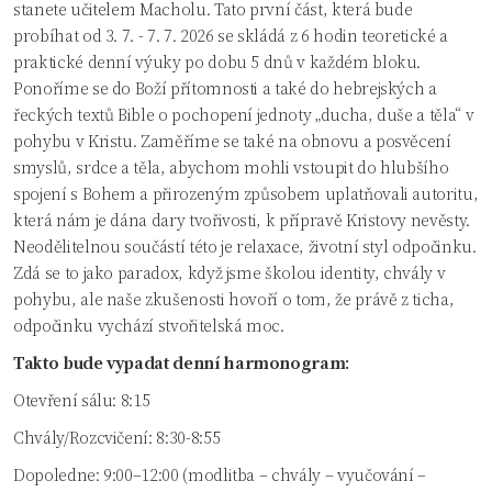
stanete učitelem Macholu. Tato první část, která bude
probíhat od 3. 7. - 7. 7. 2026 se skládá z 6 hodin teoretické a
praktické denní výuky po dobu 5 dnů v každém bloku.
Ponoříme se do Boží přítomnosti a také do hebrejských a
řeckých textů Bible o pochopení jednoty „ducha, duše a těla“ v
pohybu v Kristu. Zaměříme se také na obnovu a posvěcení
smyslů, srdce a těla, abychom mohli vstoupit do hlubšího
spojení s Bohem a přirozeným způsobem uplatňovali autoritu,
která nám je dána dary tvořivosti, k přípravě Kristovy nevěsty.
Neodělitelnou součástí této je relaxace, životní styl odpočinku.
Zdá se to jako paradox, když jsme školou identity, chvály v
pohybu, ale naše zkušenosti hovoří o tom, že právě z ticha,
odpočinku vychází stvořitelská moc.
Takto bude vypadat denní harmonogram:
Otevření sálu: 8:15
Chvály/Rozcvičení: 8:30-8:55
Dopoledne: 9:00–12:00 (modlitba – chvály – vyučování –