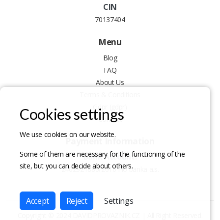
CIN
70137404
Menu
Blog
FAQ
About Us
Terms & Conditions
Gdpr (gdpr)
Cookies settings
Contact
We use cookies on our website.
Payment Information
Some of them are necessary for the functioning of the
Bank Account:
site, but you can decide about others.
2402921880/2010 Fio banka a.s.
Accept
Reject
Settings
Copyright © 2024
DAVIDPROVAZNIK.CZ
| All Right Reserved.