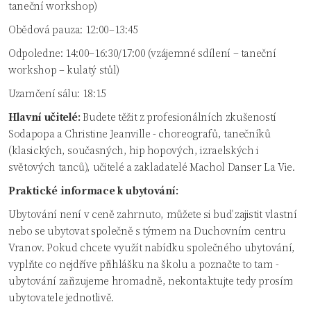
taneční workshop)
Obědová pauza: 12:00–13:45
Odpoledne: 14:00–16:30/17:00 (vzájemné sdílení – taneční
workshop – kulatý stůl)
Uzamčení sálu: 18:15
Hlavní učitelé:
Budete těžit z profesionálních zkušeností
Sodapopa a Christine Jeanville - choreografů, tanečníků
(klasických, současných, hip hopových, izraelských i
světových tanců), učitelé a zakladatelé Machol Danser La Vie.
Praktické informace k ubytování:
Ubytování není v ceně zahrnuto, můžete si buď zajistit vlastní
nebo se ubytovat společně s týmem na Duchovním centru
Vranov. Pokud chcete využít nabídku společného ubytování,
vyplňte co nejdříve přihlášku na školu a poznačte to tam -
ubytování zařizujeme hromadně, nekontaktujte tedy prosím
ubytovatele jednotlivě.