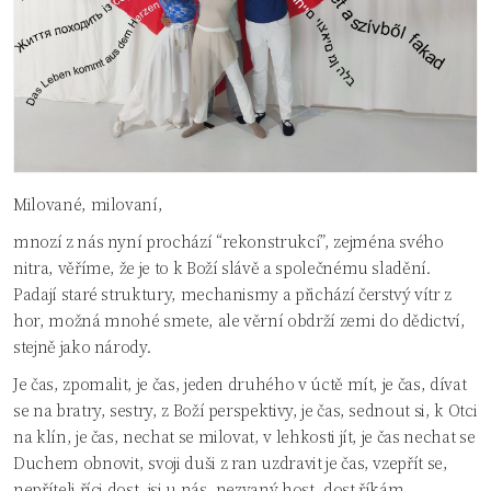
Milované, milovaní,
mnozí z nás nyní prochází “rekonstrukcí”, zejména svého
nitra, věříme, že je to k Boží slávě a společnému sladění.
Padají staré struktury, mechanismy a přichází čerstvý vítr z
hor, možná mnohé smete, ale věrní obdrží zemi do dědictví,
stejně jako národy.
Je čas, zpomalit, je čas, jeden druhého v úctě mít, je čas, dívat
se na bratry, sestry, z Boží perspektivy, je čas, sednout si, k Otci
na klín, je čas, nechat se milovat, v lehkosti jít, je čas nechat se
Duchem obnovit, svoji duši z ran uzdravit je čas, vzepřít se,
nepříteli říci dost, jsi u nás, nezvaný host, dost říkám