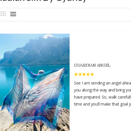
GUARDIAN ANGEL
See I am sending an angel ahea
you along the way and bring you
have prepared. So, walk carefull
time and you’ll make that goal ju