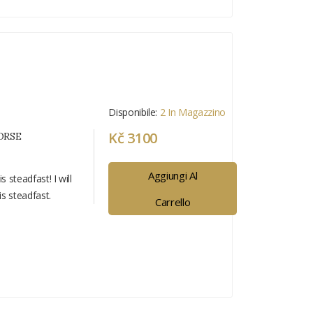
Disponibile:
2 In Magazzino
Kč 3100
ORSE
Aggiungi Al
 steadfast! I will
s steadfast.
Carrello