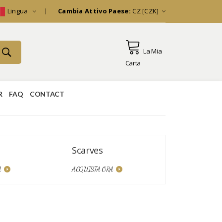
Lingua
Cambia Attivo Paese:
CZ [CZK]
La Mia
Carta
R
FAQ
CONTACT
Scarves
Scarves
A
ACQUISTA ORA
ACQUISTA O