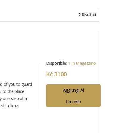
2 Risultati
Disponibile:
1 In Magazzino
Kč 3100
d of you to guard
Aggiungi Al
 to the place I
y one step at a
Carrello
st in time.