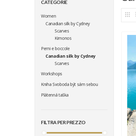
CATEGORIE
Women
Canadian silk by Cydney
Scarves
Kimonos
Perni e boccole
Canadian silk by Cydney
Scarves
Workshops
Kniha Svoboda být sám sebou
Plátenná taška
FILTRA PER PREZZO