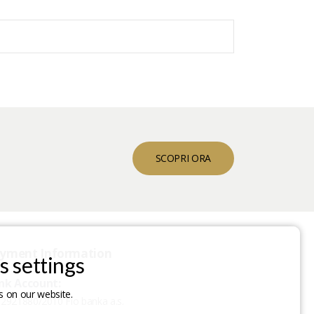
SCOPRI ORA
yment Information
s settings
nk Account:
 on our website.
2921880/2010 Fio banka a.s.