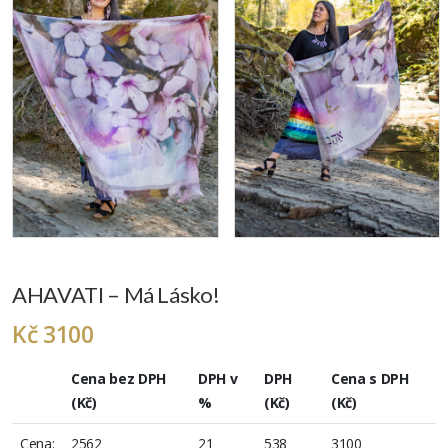
AHAVATI – Má Lásko!
Kč 3100
Cena bez DPH
DPH v
DPH
Cena s DPH
(Kč)
%
(Kč)
(Kč)
Cena:
2562
21
538
3100