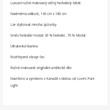
Luxusní ručně malovaný věčný hedvábný šátek
Nadměrná velikost, 140 cm x 180 cm
Lze stylizovat mnoha způsoby
Směs hedvábí/ modal: 30 % hedvábí , 70 % Modal
Ultratenká tkanina
Roztřepené okraje řas
Ručně malované originální umělecké dílo
Navrženo a vyrobeno v Kanadě s láskou od Love’s Pure
Light
Související
Prodkuty