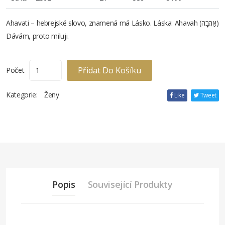
Ahavati – hebrejské slovo, znamená má Lásko. Láska: Ahavah (אַהֲבָה)
Dávám, proto miluji.
Přidat Do Košíku
Počet
Kategorie:
Ženy
Like
Tweet
Popis
Související Produkty