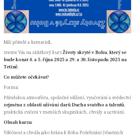
Milí přátelé a kamarádi,
zveme Vás na zážitkový kurz
Životy skryté v Bohu
,
který se
bude konat 4. a 5. října 2025 a 29. a 30. listopadu 2025 na
Tetíně
.
Co můžete očekávat?
Forma:
Přátelskou atmosféru, společné sdílení, vyučování a svědectví
zejména z oblasti užívání darů Ducha svatého a talentů
,
praktická cvičení v menších skupinkách, chvály a uctívání.
Obsah kurzu
:
Vděčnost a chvála jako brána k Bohu Požehnání (vlastních