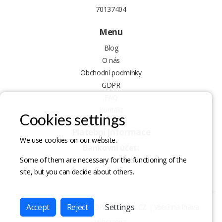
70137404
Menu
Blog
O nás
Obchodní podmínky
GDPR
FAQ
Kontakt
Cookies settings
Platební Informace
We use cookies on our website.
Bankovní účet:
Some of them are necessary for the functioning of the
2402921880/2010 Fio banka a.s.
site, but you can decide about others.
Accept
Reject
Settings
Copyright © 2024
DAVIDPROVAZNIK.CZ
| Všechna Práva
Vyhrazena.