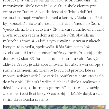
mezinárodní škole uctívání v Polsku a škole identity pro
vedoucí ve Francii. A tyto zkušenosti sdílela i s dalšími
vedoucími, např. vyučovala a vedla kempy v Maďarsku. Ráda
by i kousek těchto zkušeností a inspirace přinesla do Čech.
Vyučovala na škole uctívání v ČR, na kurzu duchovních darů
a byla součástí vedení domu modliteb v ČR. Sloužila na
místech uzdravení. Založila tým chvály a uctívání v ulicích,
který tři roky vedla, spoluvedla. Ráda Vám o této Boží
svrchovanosti i milosrdenství může vyprávět. Pro svůj tehdy
domovský sbor KS Praha pomohla ke zrodu volnočasových
aktivit a tři roky je také koordinovala (kroužky a workshopy s
různým zaměřením). Cílem bylo vytvořit prostor, kde se
mohou setkávat věřící i nevěřící a používat talenty, které Bůh
do nás vložil. Učila také v dětské biblické škole a realizovala
dětská divadla, kulturní programy. Má na srdci, aby každý
zakusil velikost Boží lásky, Otcovo objetí, Ježíšův dotyk a vztah
s ním skrze Ducha svatého.