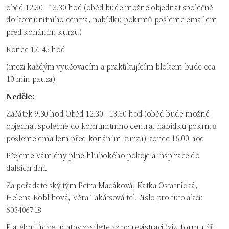
oběd 12.30 - 13.30 hod (oběd bude možné objednat společně
do komunitního centra, nabídku pokrmů pošleme emailem
před konáním kurzu)
Konec 17. 45 hod
(mezi každým vyučovacím a praktikujícím blokem bude cca
10 min pauza)
Neděle:
Začátek 9.30 hod Oběd 12.30 - 13.30 hod (oběd bude možné
objednat společně do komunitního centra, nabídku pokrmů
pošleme emailem před konáním kurzu) konec 16.00 hod
Přejeme Vám dny plné hlubokého pokoje a inspirace do
dalších dní.
Za pořadatelský tým Petra Macáková, Katka Ostatnická,
Helena Koblihová, Věra Takátsová tel. číslo pro tuto akci:
603406718
Platební údaje, platby zasílejte až po registraci (viz. formulář