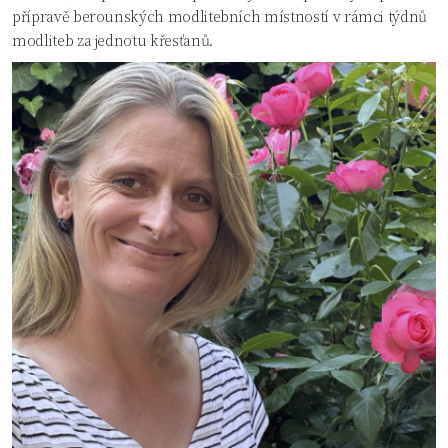
přípravě berounských modlitebních místností v rámci týdnů
modliteb za jednotu křesťanů.