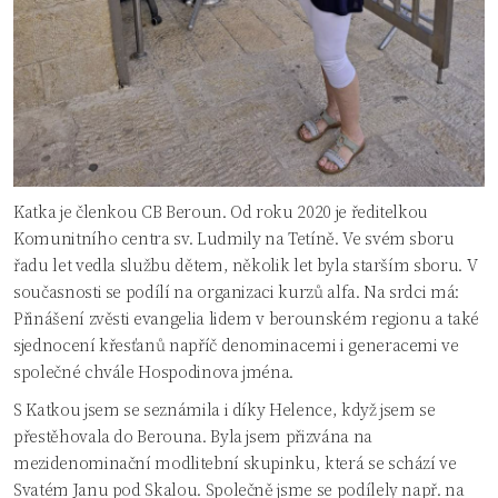
Katka je členkou CB Beroun. Od roku 2020 je ředitelkou
Komunitního centra sv. Ludmily na Tetíně. Ve svém sboru
řadu let vedla službu dětem, několik let byla starším sboru. V
současnosti se podílí na organizaci kurzů alfa. Na srdci má:
Přinášení zvěsti evangelia lidem v berounském regionu a také
sjednocení křesťanů napříč denominacemi i generacemi ve
společné chvále Hospodinova jména.
S Katkou jsem se seznámila i díky Helence, když jsem se
přestěhovala do Berouna. Byla jsem přizvána na
mezidenominační modlitební skupinku, která se schází ve
Svatém Janu pod Skalou. Společně jsme se podílely např. na