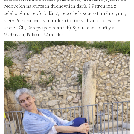
vedoucích na kurzech duchovních darů. S Petrou má z
celého týmu nejvíc “odžito”, neboť byla součástí jiného týmu,
který Petra založila v minulosti (tři roky chval a uctívání v
ulicích ČR, Evropských branách). Spolu také sloužily v
Maďarsku, Polsku, Německu.