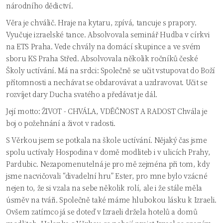
národního dědictví.
Věra je chválič. Hraje na kytaru, zpívá, tancuje s prapory.
Vyučuje izraelské tance. Absolvovala seminář Hudba v církvi
na ETS Praha. Vede chvály na domácí skupince a ve svém
sboru KS Praha Střed. Absolvovala několik ročníků české
Školy uctívání. Má na srdci: Společně se učit vstupovat do Boží
přítomnosti a nechávat se obdarovávat a uzdravovat. Učit se
rozvíjet dary Ducha svatého a předávat je dál.
Její motto: ŽIVOT - CHVÁLA, VDĚČNOST A RADOST Chvála je
boj o požehnání a život v radosti.
S Věrkou jsem se potkala na škole uctívání. Nějaký čas jsme
spolu uctívaly Hospodina v domě modliteb i v ulicích Prahy,
Pardubic. Nezapomenutelná je pro mě zejména při tom, kdy
jsme nacvičovali “divadelní hru” Ester, pro mne bylo vzácné
nejen to, že si vzala na sebe několik rolí, ale i že stále měla
úsměv na tváři. Společně také máme hlubokou lásku k Izraeli.
Ovšem zatímco já se doteď v Izraeli držela hotelů a domů