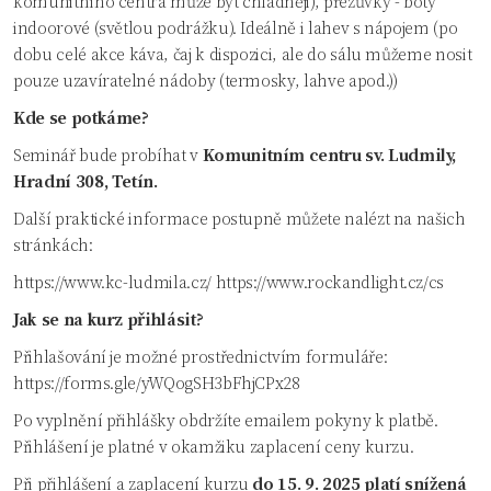
komunitního centra může být chladněji), přezůvky - boty
indoorové (světlou podrážku). Ideálně i lahev s nápojem (po
dobu celé akce káva, čaj k dispozici, ale do sálu můžeme nosit
pouze uzavíratelné nádoby (termosky, lahve apod.))
Kde se potkáme?
Seminář bude probíhat v
Komunitním centru sv. Ludmily,
Hradní 308, Tetín.
Další praktické informace postupně můžete nalézt na našich
stránkách:
https://www.kc-ludmila.cz/
https://www.rockandlight.cz/cs
Jak se na kurz přihlásit?
Přihlašování je možné prostřednictvím formuláře:
https://forms.gle/yWQogSH3bFhjCPx28
Po vyplnění přihlášky obdržíte emailem pokyny k platbě.
Přihlášení je platné v okamžiku zaplacení ceny kurzu.
Při přihlášení a zaplacení kurzu
do 15. 9. 2025 platí snížená