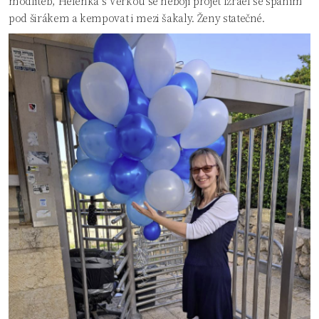
modliteb, Helenka s Věrkou se nebojí projet Izrael se spaním
pod širákem a kempovat i mezi šakaly. Ženy statečné.