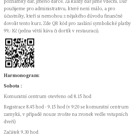
poznámky dar, jméno dárce. Za každý dar jsme vděční. Dar
použijeme pro administrativu, které není málo, a pro
účastníky, kteří si nemohou z nějakého důvodu finančně
dovolit tento kurz. Zde QR kód pro zaslání symbolické platby
99,- Kč (jedna větší káva či dortík v restauraci).
Harmonogram:
Sobota :
Komunitní centrum otevřeno od 8.15 hod
Registrace 8.45 hod - 9.15 hod (v 9:20 se komunitní centrum
zamyká, v případě nouze zvoňte na zvonek vedle vstupních
dveří)
Začátek 9.30 hod