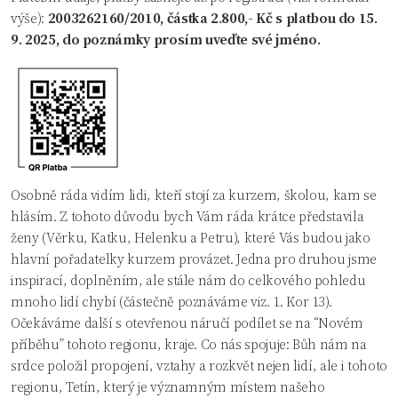
výše):
2003262160/2010, částka 2.800,- Kč s platbou do 15.
9. 2025, do poznámky prosím uveďte své jméno.
Osobně ráda vidím lidi, kteří stojí za kurzem, školou, kam se
hlásím. Z tohoto důvodu bych Vám ráda krátce představila
ženy (Věrku, Katku, Helenku a Petru), které Vás budou jako
hlavní pořadatelky kurzem provázet. Jedna pro druhou jsme
inspirací, doplněním, ale stále nám do celkového pohledu
mnoho lidí chybí (částečně poznáváme viz. 1. Kor 13).
Očekáváme další s otevřenou náručí podílet se na “Novém
příběhu” tohoto regionu, kraje. Co nás spojuje: Bůh nám na
srdce položil propojení, vztahy a rozkvět nejen lidí, ale i tohoto
regionu, Tetín, který je významným místem našeho