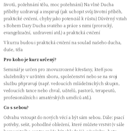
životů, požehnání tělu, moc požehnání) Na vlně Ducha
příběhy uzdravují a inspirují (jak uchopit svůj životní příběh,
praktické cvičení, chyby jako potenciál k růstu) Důvěrný vztah
s Bohem Dary Ducha svatého a práce s nimi (prorocký,
evangelizační, uzdravení atd.) a praktická cvičení
V kurzu budou i praktická cvičení na soulad našeho ducha,
duše, těla
Pro koho je kurz určený?
Seminář je určen pro znovuzrozené křesťany, kteří jsou
služebníky v určitém sboru, společenství nebo se na svoji
službu připravují (např. vedoucích mládežnických skupin,
vedoucích tance nebo chval, učitelů, pastorů, terapeutů,
profesionálních i amatérských umělců atd.).
Co s sebou?
Odvahu vstoupit do nových věcí a být sám sebou. Dále: psací
potřeby, sešit, pohodlné oblečení, které můžete vrstvit (v sále