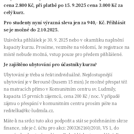
cena 2.800 Kč, při platbě po 15. 9.2025 cena 3.000 Kč za
celý kurz.
Pro studenty nyní výrazná sleva jen za 940,- Kč. Přihlásit
se je možné do 2.10.2025.
Uzávěrka přihlášek je 30. 9. 2025 nebo v okamžiku naplnění
kapacity kurzu. Prosíme, vezměte na vědomí, že registrace na
místě nebude možná, vstup pouze pro předem přihlášené.
Je zajištěno ubytování pro účastníky kurzu?
Ubytování je třeba si řešit individuálně. Nejdostupnější
ubytování je v Berouně (busem 15 min). Je možné přespat též
na matracích přímo v Komunitním centru sv. Ludmily,
kapacita 15 prvních zájemců, cena 200 Kč / noc. V případě
zájmu o přespání v komunitním centru prosím pište na
reditelka@kc-ludmila.cz.
Máte-li na srdci tuto akci podpořit a stát se požehnáním skrze
finance, zde je č. účtu pro akci: 2003262160/2010, VS 1, do