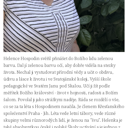
Helence Hospodin svěřil přinášet do Božího lidu zelenou
barvu. Dal jí zelenou barvu očí, aby dobře viděla na stezky
života. Nechal ji vystudovat přírodní vědy a učit o obdivu,
údivu a lásce k životu i ve Svatojánské koleji, Vyšší škole
pedagogické ve Svatém Janu pod Skalou. Učí ji žít podle
měřítek Božího království - život v hojnosti, radosti a Božím
šalom. Povolal ji jako strážkyni naděje. Ráda se rozdělí o vše,
co se za ta léta s Hospodinem naučila. Je členem Křesťanského
společenství Praha - Jih. Léta vede letní tábory, vede různé
skupiny velmi různorodých lidí, je ženou na “švu”. Helenka je
také absolventkou české i polské Školy uctívání a je jednou z