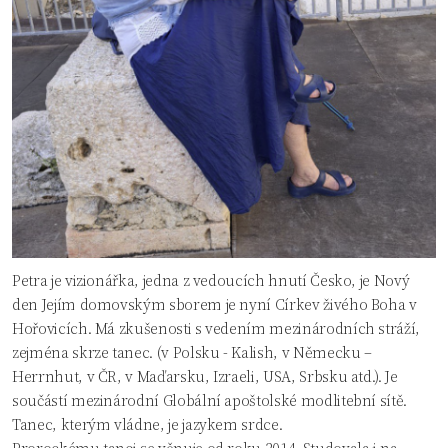
Petra je vizionářka, jedna z vedoucích hnutí Česko, je Nový
den Jejím domovským sborem je nyní Církev živého Boha v
Hořovicích. Má zkušenosti s vedením mezinárodních stráží,
zejména skrze tanec. (v Polsku - Kalish, v Německu –
Herrnhut, v ČR, v Maďarsku, Izraeli, USA, Srbsku atd.). Je
součástí mezinárodní Globální apoštolské modlitební sítě.
Tanec, kterým vládne, je jazykem srdce.
Prorockému tanci se věnuje od roku 2014. Studovala i na