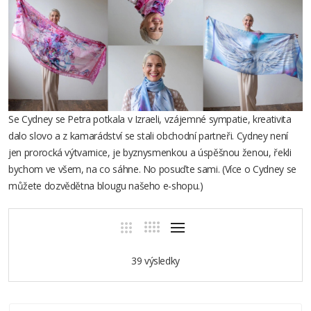
Se Cydney se Petra potkala v Izraeli, vzájemné sympatie, kreativita
dalo slovo a z kamarádství se stali obchodní partneři. Cydney není
jen prorocká výtvarnice, je byznysmenkou a úspěšnou ženou, řekli
bychom ve všem, na co sáhne. No posuďte sami. (Více o Cydney se
můžete dozvědětna blougu našeho e-shopu.)
39 výsledky