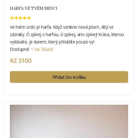
HARFA VE TVÉM SRDCI
Ve tvém srdci je harfa. Když vznikne nová píseň, dějí se
zázraky. Ó zpívej s harfou, ó zpívej, ano zpívej! Krása, kterou
vydáváte, je darem, který přinášíte pouze vy!
Dostupné:
1 Na Skladě
Kč 3100
Přidat Do Košíku