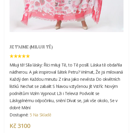
JE T'AIME (MILUJI TĚ)
Miluji tě! Síla lásky: Říci miluji Tě, to Tě posílí. Láska tě obdařila
nádherou. A jak inspiroval šátek Petru? Vnímat, Že jsi milovaná
Každý den Každou minutu Z rána Jako nevěsta Do okvětních
lístků Nechat se zabalit S hlavou vztyčenou Jít Vstříc Novým
podnětům Vizím Vypnout Lži i Televizi Podvolit se
Láskyplnému odpočinku, snění Dívat se, Jak vše okolo, Se v
dobré Mění
Dostupné:
5 Na Skladě
Kč 3100