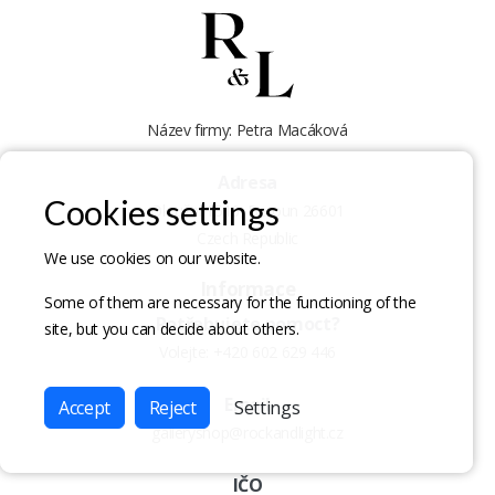
Název firmy: Petra Macáková
Adresa
Cookies settings
Okružní 1516, Beroun 26601
Czech Republic
We use cookies on our website.
Informace
Some of them are necessary for the functioning of the
Potřebujete pomoct?
site, but you can decide about others.
Volejte:
+420 602 629 446
Email
Accept
Reject
Settings
galleryshop@rockandlight.cz
IČO