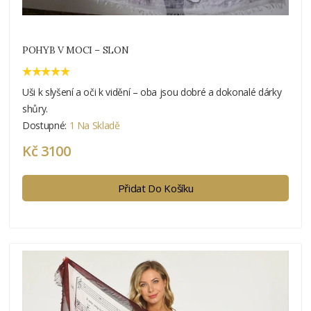
POHYB V MOCI – SLON
Uši k slyšení a oči k vidění – oba jsou dobré a dokonalé dárky
shůry.
Dostupné:
1 Na Skladě
Kč 3100
Přidat Do Košíku