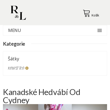
Košík
MENU
Kategorie
Šátky
KOUPIT TEĎ
Kanadské Hedvábí Od
Cydney