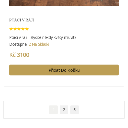
PTÁCI V RÁJI
Ptáci v ráji - slyšíte někdy květy mluvit?
Dostupné:
2 Na Skladě
Kč 3100
Přidat Do Košíku
1
2
3